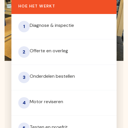
HOE HET WERKT
Diagnose & inspectie
1
Offerte en overleg
2
Onderdelen bestellen
3
Motor reviseren
4
Testen en proefrit