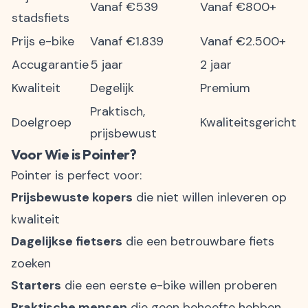
Vanaf €539
Vanaf €800+
stadsfiets
Prijs e-bike
Vanaf €1.839
Vanaf €2.500+
Accugarantie
5 jaar
2 jaar
Kwaliteit
Degelijk
Premium
Praktisch,
Doelgroep
Kwaliteitsgericht
prijsbewust
Voor Wie is Pointer?
Pointer is perfect voor:
Prijsbewuste kopers
die niet willen inleveren op
kwaliteit
Dagelijkse fietsers
die een betrouwbare fiets
zoeken
Starters
die een eerste e-bike willen proberen
Praktische mensen
die geen behoefte hebben